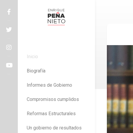
Skip
to
content
Enrique Peña Nieto
Inicio
Biografía
Informes de Gobierno
Compromisos cumplidos
Reformas Estructurales
Un gobierno de resultados