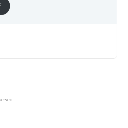
F
served.