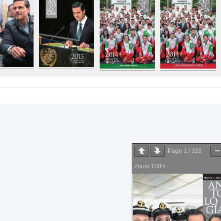
Page
1
/
328
Zoom
100%