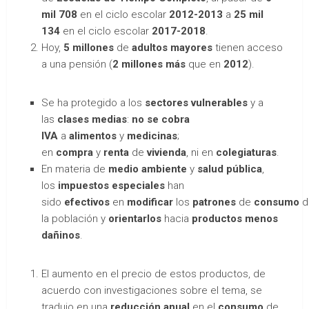
mil 708
en el ciclo escolar
2012-2013
a
25 mil
134
en el ciclo escolar
2017-2018
.
Hoy,
5 millones
de
adultos mayores
tienen acceso
a una pensión (
2 millones más
que en
2012
).
Se ha protegido a los
sectores vulnerables
y a
las
clases medias
:
no se cobra
IVA
a
alimentos
y
medicinas
;
en
compra
y
renta
de
vivienda
, ni en
colegiaturas
.
En materia de
medio ambiente
y
salud pública
,
los
impuestos especiales
han
sido
efectivos
en
modificar
los
patrones
de
consumo
d
la población y
orientarlos
hacia
productos menos
dañinos
.
El aumento en el precio de estos productos, de
acuerdo con investigaciones sobre el tema, se
tradujo en una
reducción anual
en el
consumo
de