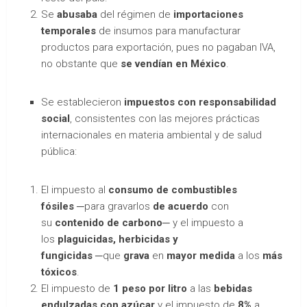
Se
abusaba
del régimen de
importaciones
temporales
de insumos para manufacturar
productos para exportación, pues no pagaban IVA,
no obstante que
se vendían en México
.
Se establecieron
impuestos con responsabilidad
social
, consistentes con las mejores prácticas
internacionales en materia ambiental y de salud
pública:
El impuesto al
consumo de combustibles
fósiles
─para gravarlos
de acuerdo
con
su
contenido de carbono
─ y el impuesto a
los
plaguicidas, herbicidas y
fungicidas
─que
grava
en
mayor medida
a los
más
tóxicos
.
El impuesto de
1 peso por litro
a las
bebidas
endulzadas con azúcar
y el impuesto de
8%
a