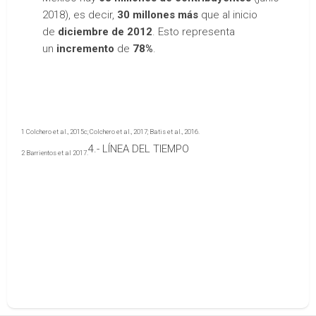
2018), es decir,
30 millones más
que al inicio
de
diciembre de 2012
. Esto representa
un
incremento
de
78%
.
1 Colchero et al., 2015c; Colchero et al., 2017; Batis et al., 2016.
4.- LÍNEA DEL TIEMPO
2 Barrientos et al 2017.