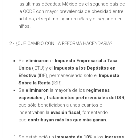
las últimas décadas: México es el segundo país de
la OCDE con mayor prevalencia de obesidad entre
adultos, el séptimo lugar en niñas y el segundo en
niños.
2.- ¿QUÉ CAMBIÓ CON LA REFORMA HACENDARIA?
Se
eliminaron
el
Impuesto Empresarial a Tasa
Única
(IETU) y el
Impuesto a los Depósitos en
Efectivo
(IDE), permaneciendo sólo el
Impuesto
Sobre la Renta
(ISR).
Se
eliminaron
la mayoría de los
regímenes
especiales
y
tratamientos preferenciales del ISR
,
que sólo beneficiaban a unos cuantos e
incentivaban la
evasión fiscal
, fomentando
que
contribuyan más los que más ganan
.
Se estableció un
impuesto de 10%
a los
ingresos