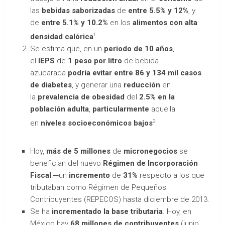
las
bebidas saborizadas
de
entre 5.5% y 12%
, y
de
entre 5.1% y 10.2%
en los
alimentos con alta
1
densidad calórica
.
Se estima que, en un
periodo de 10 años
,
el
IEPS
de
1 peso por litro
de bebida
azucarada
podría evitar entre 86 y 134 mil casos
de diabetes
, y generar una
reducción
en
la
prevalencia de obesidad
del
2.5% en la
población adulta
,
particularmente
aquella
2
en
niveles socioeconómicos bajos
.
Hoy,
más de 5 millones
de
micronegocios
se
benefician del nuevo
Régimen de Incorporación
Fiscal
─un
incremento
de
31%
respecto a los que
tributaban como Régimen de Pequeños
Contribuyentes (REPECOS) hasta diciembre de 2013.
Se ha
incrementado la base tributaria
. Hoy, en
México hay
68 millones de contribuyentes
(junio