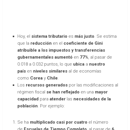
Hoy, el
sistema tributario
es
más justo
. Se estima
que la
reducción
en el
coeficiente de Gini
atribuible a los impuestos y transferencias
gubernamentales
aumentó
en
77%
, al pasar de
0.018 a 0.032 puntos, lo que
ubica
a
nuestro
país
en
niveles
similares
al de economías
como
Corea
y
Chile
.
Los
recursos generados
por las modificaciones al
régimen fiscal
se han reflejado
en una
mayor
capacidad
para
atender
las
necesidades de la
población
. Por ejemplo:
Se ha
multiplicado casi por cuatro
el número
de
Escuelas de Tiempo Completo
, al pasar de
6